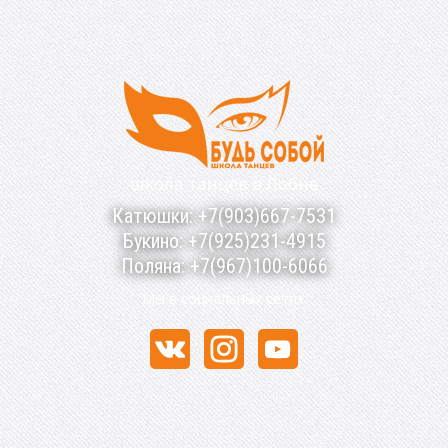
школа танцев в Лобне
Катюшки: +7(903)667-7531
Букино: +7(925)231-4915
Поляна: +7(967)100-6066
Мы в социальных сетях: