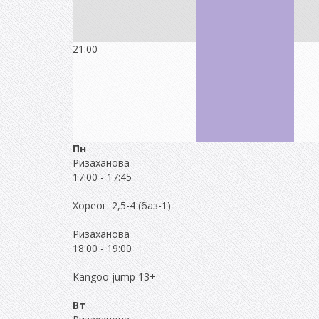
21:00
Пн
Ризаханова
17:00
-
17:45
Хореог. 2,5-4 (баз-1)
Ризаханова
18:00
-
19:00
Kangoo jump 13+
Вт